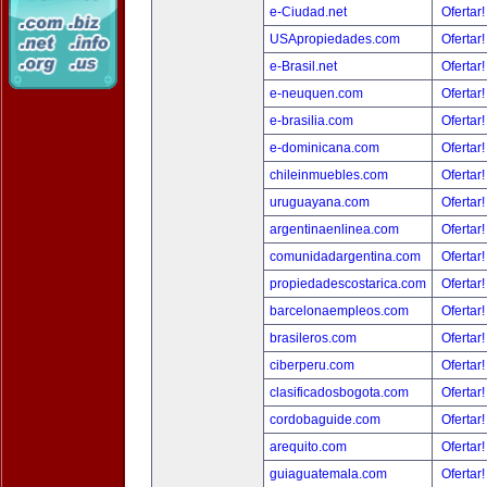
e-Ciudad.net
Ofertar
USApropiedades.com
Ofertar
e-Brasil.net
Ofertar
e-neuquen.com
Ofertar
e-brasilia.com
Ofertar
e-dominicana.com
Ofertar
chileinmuebles.com
Ofertar
uruguayana.com
Ofertar
argentinaenlinea.com
Ofertar
comunidadargentina.com
Ofertar
propiedadescostarica.com
Ofertar
barcelonaempleos.com
Ofertar
brasileros.com
Ofertar
ciberperu.com
Ofertar
clasificadosbogota.com
Ofertar
cordobaguide.com
Ofertar
arequito.com
Ofertar
guiaguatemala.com
Ofertar