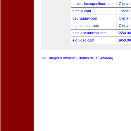
provinciasargentinas.com
Ofertar
e-chile.com
Ofertar
deuruguay.com
Ofertar
i-guatemala.com
Ofertar
hotelesasuncion.com
$550.0
e-ciudad.com
$950.0
<< Categoria Anterior (Ofertas de la Semana)