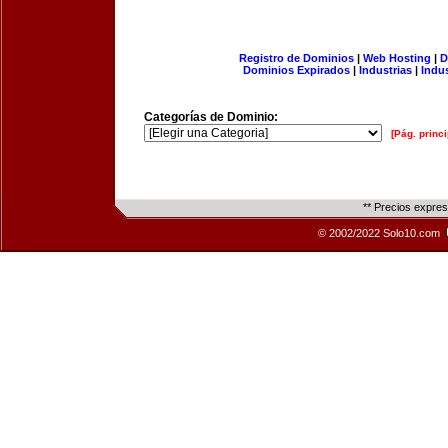
Registro de Dominios
|
Web Hosting
|
D
Dominios Expirados
|
Industrias
|
Indu
Categorías de Dominio:
[Pág. princi
** Precios expre
© 2002/2022 Solo10.com