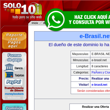
e-Brasil.ne
El dueño de este dominio lo ha
Mayusculas:
E-BRASIL.NE
Minusculas:
e-brasil.net
Longitud:
8 caracteres
Categorias:
PaÃ­ses y Ci
Precio:
Realizar una 
Visitar!
e-brasil.net
Serán consideradas ofer
Realizar una Oferta