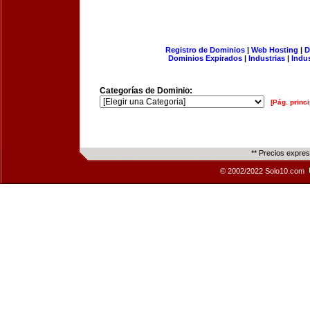
Registro de Dominios
|
Web Hosting
|
D
Dominios Expirados
|
Industrias
|
Indu
Categorías de Dominio:
[Pág. princi
** Precios expre
© 2002/2022 Solo10.com