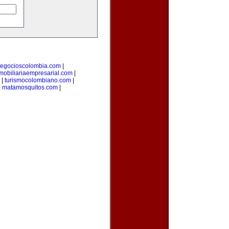
egocioscolombia.com
|
mobiliariaempresarial.com
|
|
turismocolombiano.com
|
|
matamosquitos.com
|