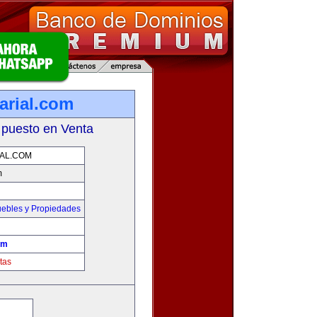
arial.com
 puesto en Venta
IAL.COM
m
ebles y Propiedades
om
tas