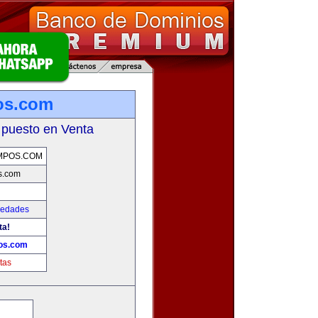
os.com
 puesto en Venta
MPOS.COM
s.com
iedades
ta!
os.com
tas