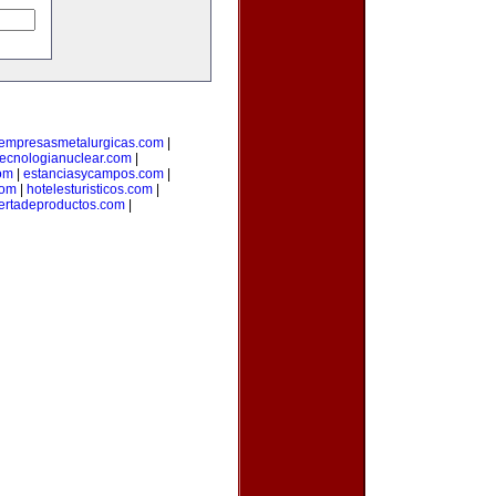
empresasmetalurgicas.com
|
tecnologianuclear.com
|
om
|
estanciasycampos.com
|
com
|
hotelesturisticos.com
|
ertadeproductos.com
|