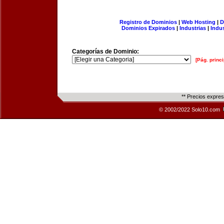
Registro de Dominios
|
Web Hosting
|
D
Dominios Expirados
|
Industrias
|
Indu
Categorías de Dominio:
[Pág. princi
** Precios expre
© 2002/2022 Solo10.com