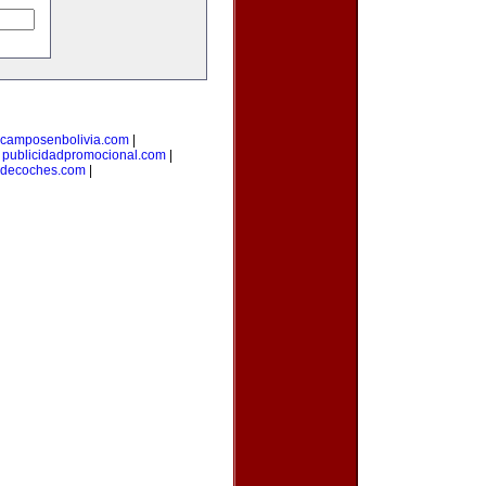
camposenbolivia.com
|
|
publicidadpromocional.com
|
osdecoches.com
|