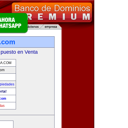
a.com
 puesto en Venta
IA.COM
com
opiedades
erta!
.com
tas