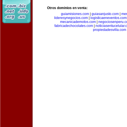
Otros dominios en venta:
guiamisiones.com
|
guiasanjusto.com
|
mer
lideresynegocios.com
|
logisticaeneventos.com
mecanicademotos.com
|
negociosenperu.
fabricadechocolates.com
|
noticiasentucelular.
propiedadesvilla.com