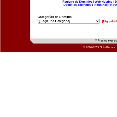
Registro de Dominios
|
Web Hosting
|
D
Dominios Expirados
|
Industrias
|
Indu
Categorías de Dominio:
[Pág. princi
** Precios expre
© 2002/2022 Solo10.com