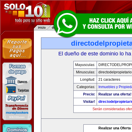
directodelpropiet
El dueño de este dominio lo ha
Mayusculas:
DIRECTODELPROPI
Minusculas:
directodelpropietari
Longitud:
21 caracteres
Categorias:
Inmuebles y Propie
Precio:
Realizar una oferta!
Visitar!
directodelpropietar
Serán consideradas ofer
Realizar una Oferta