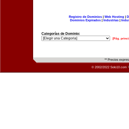
Registro de Dominios
|
Web Hosting
|
D
Dominios Expirados
|
Industrias
|
Indu
Categorías de Dominio:
[Pág. princi
** Precios expre
© 2002/2022 Solo10.com