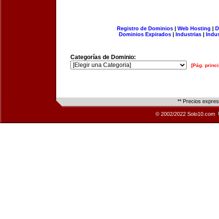
Registro de Dominios
|
Web Hosting
|
D
Dominios Expirados
|
Industrias
|
Indu
Categorías de Dominio:
[Pág. princi
** Precios expre
© 2002/2022 Solo10.com