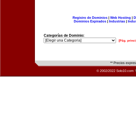
Registro de Dominios
|
Web Hosting
|
D
Dominios Expirados
|
Industrias
|
Indu
Categorías de Dominio:
[Pág. princi
** Precios expre
© 2002/2022 Solo10.com