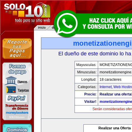
monetizationeng
El dueño de este dominio lo ha
Mayusculas:
MONETIZATIONEN
Minusculas:
monetizationengine
Longitud:
18 caracteres
Categorias:
Internet
,
Web Hostin
Precio:
Realizar una oferta
Visitar!
monetizationengin
Serán consideradas ofer
Realizar una Oferta