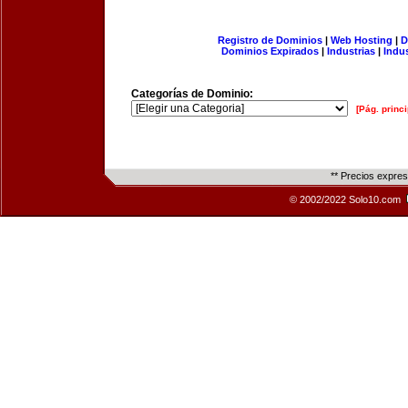
Registro de Dominios
|
Web Hosting
|
D
Dominios Expirados
|
Industrias
|
Indu
Categorías de Dominio:
[Pág. princi
** Precios expre
© 2002/2022 Solo10.com