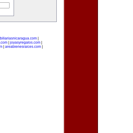
biliariasnicaragua.com
|
.com
|
joyasyregalos.com
|
om
|
areabienesraices.com
|