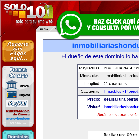
inmobiliariashond
El dueño de este dominio lo ha
Mayusculas:
INMOBILIARIASHO
Minusculas:
inmobiliariashondur
Longitud:
21 caracteres
Categorias:
Inmuebles y Propie
Precio:
Realizar una oferta!
Visitar!
inmobiliariashondu
Serán consideradas ofer
Realizar una Oferta