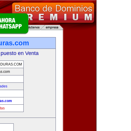
uras.com
 puesto en Venta
NDURAS.COM
as.com
dades
ras.com
tas