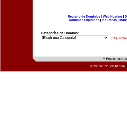
Registro de Dominios
|
Web Hosting
|
D
Dominios Expirados
|
Industrias
|
Indu
Categorías de Dominio:
[Pág. princi
** Precios expre
© 2002/2022 Solo10.com