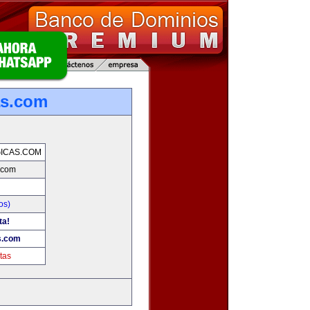
as.com
ICAS.COM
.com
os)
ta!
s.com
tas