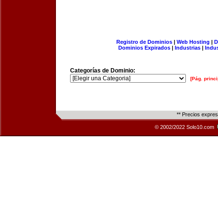
Registro de Dominios
|
Web Hosting
|
D
Dominios Expirados
|
Industrias
|
Indu
Categorías de Dominio:
[Pág. princi
** Precios expre
© 2002/2022 Solo10.com