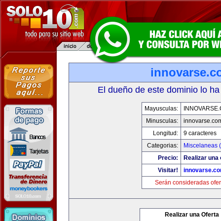
innovarse.c
El dueño de este dominio lo ha
Mayusculas:
INNOVARSE
Minusculas:
innovarse.co
Longitud:
9 caracteres
Categorias:
Miscelaneas (
Precio:
Realizar una 
Visitar!
innovarse.c
Serán consideradas ofer
Realizar una Oferta