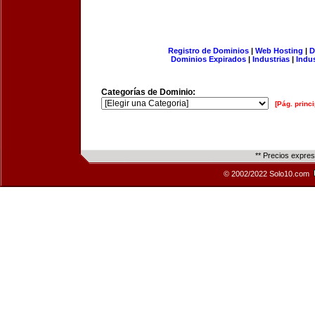
Registro de Dominios
|
Web Hosting
|
D
Dominios Expirados
|
Industrias
|
Indu
Categorías de Dominio:
[Pág. princi
** Precios expre
© 2002/2022 Solo10.com