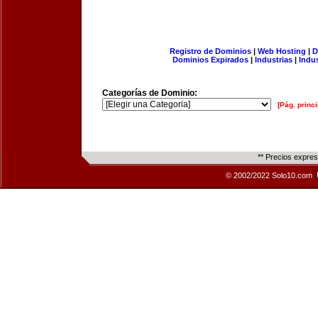
Registro de Dominios
|
Web Hosting
|
D
Dominios Expirados
|
Industrias
|
Indu
Categorías de Dominio:
[Pág. princi
** Precios expre
© 2002/2022 Solo10.com