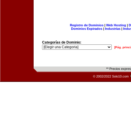
Registro de Dominios
|
Web Hosting
|
D
Dominios Expirados
|
Industrias
|
Indu
Categorías de Dominio:
[Pág. princi
** Precios expre
© 2002/2022 Solo10.com