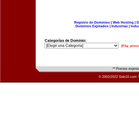
Registro de Dominios
|
Web Hosting
|
D
Dominios Expirados
|
Industrias
|
Indu
Categorías de Dominio:
[Pág. princi
** Precios expre
© 2002/2022 Solo10.com