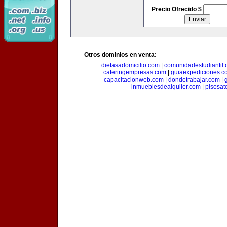
Precio Ofrecido $
Otros dominios en venta:
dietasadomicilio.com
|
comunidadestudiantil
cateringempresas.com
|
guiaexpediciones.c
capacitacionweb.com
|
dondetrabajar.com
|
inmueblesdealquiler.com
|
pisosat