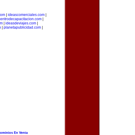
.com
|
ideascomerciales.com
|
centrodecapacitacion.com
|
om
|
ideasdeviajes.com
|
m
|
planetapublicidad.com
|
ominios En Venta