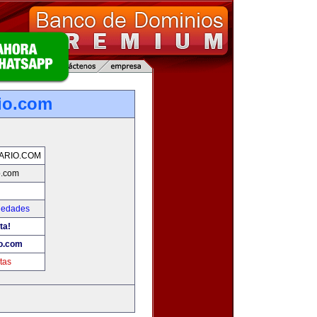
io.com
ARIO.COM
o.com
iedades
ta!
io.com
tas