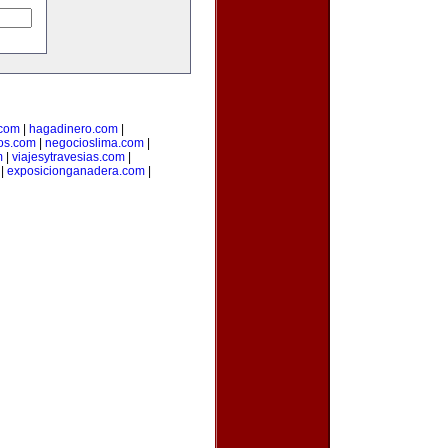
.com
|
hagadinero.com
|
os.com
|
negocioslima.com
|
m
|
viajesytravesias.com
|
|
exposicionganadera.com
|