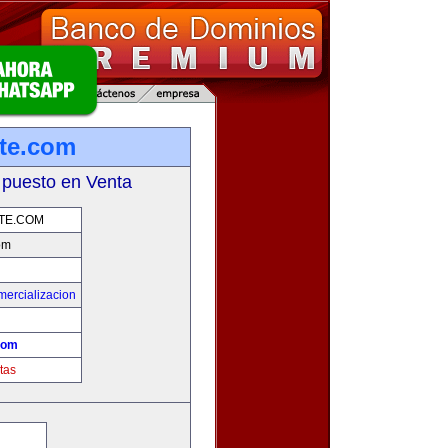
te.com
 puesto en Venta
TE.COM
om
mercializacion
com
tas