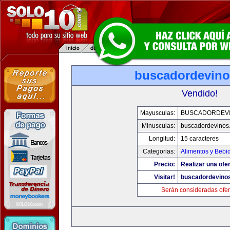
buscadordevin
Vendido!
Mayusculas:
BUSCADORDEV
Minusculas:
buscadordevinos
Longitud:
15 caracteres
Categorias:
Alimentos y Bebi
Precio:
Realizar una ofer
Visitar!
buscadordevino
Serán consideradas ofer