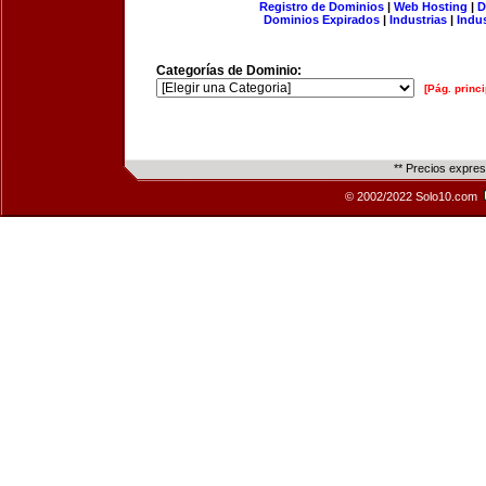
Registro de Dominios
|
Web Hosting
|
D
Dominios Expirados
|
Industrias
|
Indu
Categorías de Dominio:
[Pág. princi
** Precios expre
© 2002/2022 Solo10.com