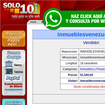
inmueblesvenezu
Vendido!
Mayusculas:
INMUEBLESVENE
Minusculas:
inmueblesvenezue
Longitud:
18 caracteres
Categorias:
Inmuebles y Propi
Precio:
$1,500.00
Visitar!
inmueblesvenezue
Serán consideradas ofer