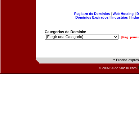
Registro de Dominios
|
Web Hosting
|
D
Dominios Expirados
|
Industrias
|
Indu
Categorías de Dominio:
[Pág. princi
** Precios expre
© 2002/2022 Solo10.com