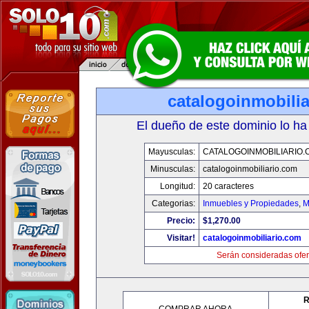
catalogoinmobili
El dueño de este dominio lo ha
Mayusculas:
CATALOGOINMOBILIARIO.
Minusculas:
catalogoinmobiliario.com
Longitud:
20 caracteres
Categorias:
Inmuebles y Propiedades
,
M
Precio:
$1,270.00
Visitar!
catalogoinmobiliario.com
Serán consideradas ofer
R