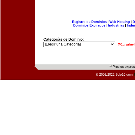
Registro de Dominios
|
Web Hosting
|
D
Dominios Expirados
|
Industrias
|
Indu
Categorías de Dominio:
[Pág. princi
** Precios expre
© 2002/2022 Solo10.com