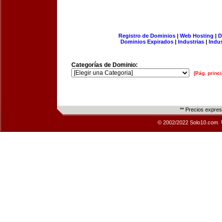
Registro de Dominios
|
Web Hosting
|
D
Dominios Expirados
|
Industrias
|
Indu
Categorías de Dominio:
[Pág. princi
** Precios expre
© 2002/2022 Solo10.com