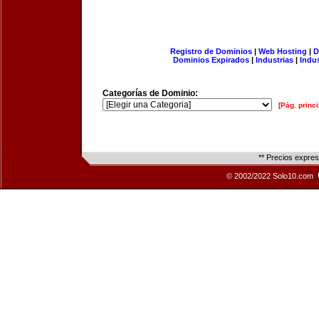
Registro de Dominios
|
Web Hosting
|
D
Dominios Expirados
|
Industrias
|
Indu
Categorías de Dominio:
[Pág. princi
** Precios expre
© 2002/2022 Solo10.com