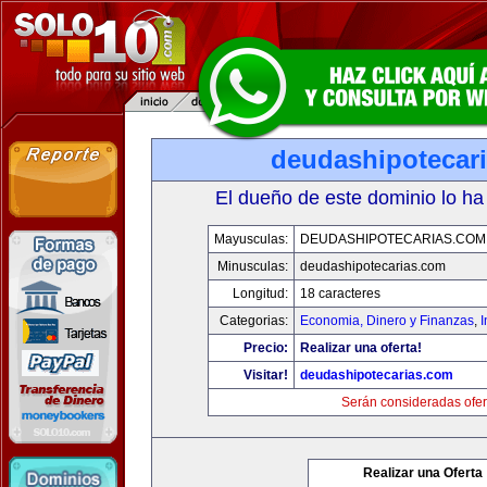
deudashipotecar
El dueño de este dominio lo ha
Mayusculas:
DEUDASHIPOTECARIAS.COM
Minusculas:
deudashipotecarias.com
Longitud:
18 caracteres
Categorias:
Economia, Dinero y Finanzas
,
Precio:
Realizar una oferta!
Visitar!
deudashipotecarias.com
Serán consideradas ofer
Realizar una Oferta