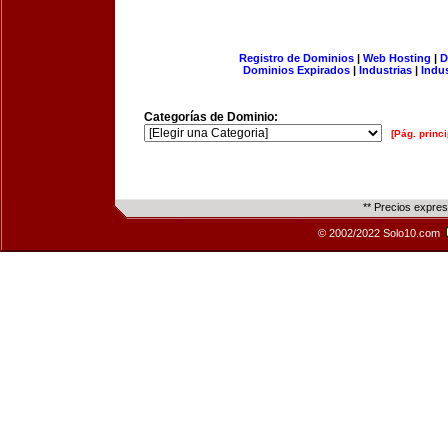
Registro de Dominios
|
Web Hosting
|
D
Dominios Expirados
|
Industrias
|
Indu
Categorías de Dominio:
[Pág. princi
** Precios expre
© 2002/2022 Solo10.com