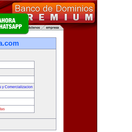
a.com
s y Comercializacion
tas