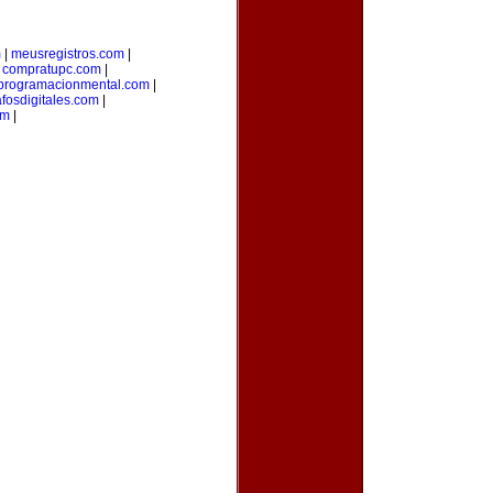
m
|
meusregistros.com
|
|
compratupc.com
|
programacionmental.com
|
afosdigitales.com
|
om
|