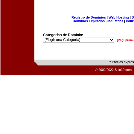
Registro de Dominios
|
Web Hosting
|
D
Dominios Expirados
|
Industrias
|
Indu
Categorías de Dominio:
[Pág. princi
** Precios expre
© 2002/2022 Solo10.com