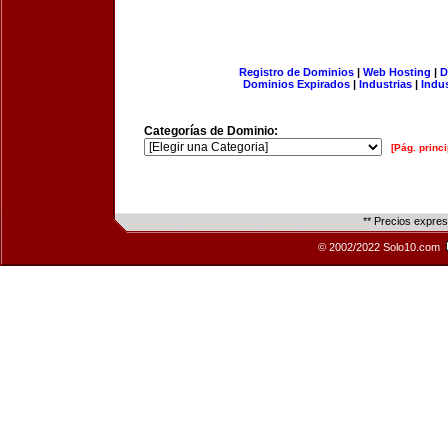
Registro de Dominios
|
Web Hosting
|
D
Dominios Expirados
|
Industrias
|
Indu
Categorías de Dominio:
[Pág. princi
** Precios expre
© 2002/2022 Solo10.com