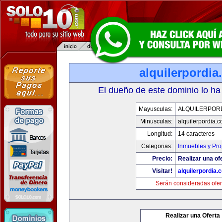
alquilerpordi
El dueño de este dominio lo ha
Mayusculas:
ALQUILERPOR
Minusculas:
alquilerpordia.
Longitud:
14 caracteres
Categorias:
Inmuebles y Pr
Precio:
Realizar una of
Visitar!
alquilerpordia.
Serán consideradas ofer
Realizar una Oferta