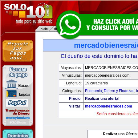
mercadobienesrai
El dueño de este dominio lo ha
Mayusculas:
MERCADOBIENESRAICES.C
Minusculas:
mercadobienesraices.com
Longitud:
19 caracteres
Categorias:
Economia, Dinero y Finanzas
,
Precio:
Realizar una oferta!
Visitar!
mercadobienesraices.com
Serán consideradas ofer
Realizar una Oferta