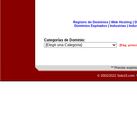
Registro de Dominios
|
Web Hosting
|
D
Dominios Expirados
|
Industrias
|
Indu
Categorías de Dominio:
[Pág. princi
** Precios expre
© 2002/2022 Solo10.com