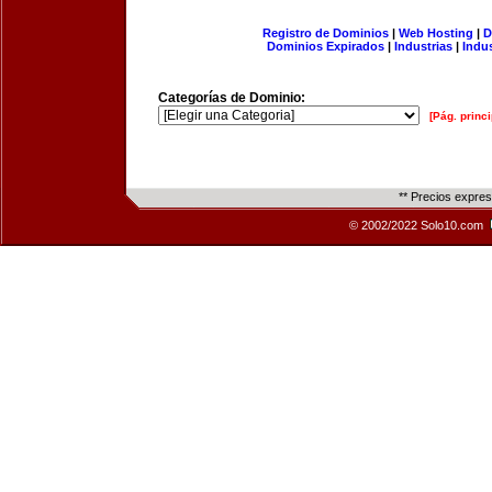
Registro de Dominios
|
Web Hosting
|
D
Dominios Expirados
|
Industrias
|
Indu
Categorías de Dominio:
[Pág. princi
** Precios expre
© 2002/2022 Solo10.com